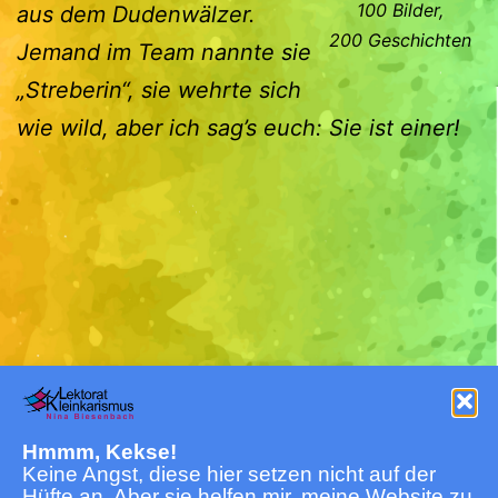
100 Bilder,
aus dem Dudenwälzer.
200 Geschichten
Jemand im Team nannte sie
„Streberin“, sie wehrte sich
wie wild, aber ich sag’s euch: Sie ist einer!
Impressum
Cookie-Richtlinie (EU)
Hmmm, Kekse!
Datenschutz
AGB
Keine Angst, diese hier setzen nicht auf der
Hüfte an. Aber sie helfen mir, meine Website zu