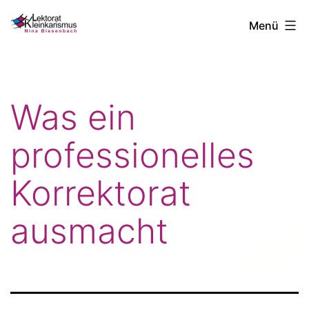
Zum
Nina
Menü
Inhalt
Biesenbach
springen
Was ein
professionelles
Korrektorat
ausmacht